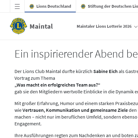
Zum Hauptinhalt springen
Lions Deutschland
Stiftung der Deutschen Li
Maintal
Maintaler Lions Lotterie 2026
Vortrag Sabine Eich - Maintal
Ein inspirierender Abend be
Der Lions Club Maintal durfte kürzlich
Sabine Eich
als Gastr
Vortrag zum Thema
„Was macht ein erfolgreiches Team aus?“
gab sie den Mitgliedern wertvolle Einblicke in die Dynamik
Mit großer Erfahrung, Humor und einem starken Praxisbezug
wie
Vertrauen, Kommunikation und gemeinsame Ziele
den 
machen – nicht nur im beruflichen Umfeld, sondern ebenso
Engagement.
Ihre Ausführungen regten zum Nachdenken an und boten zah