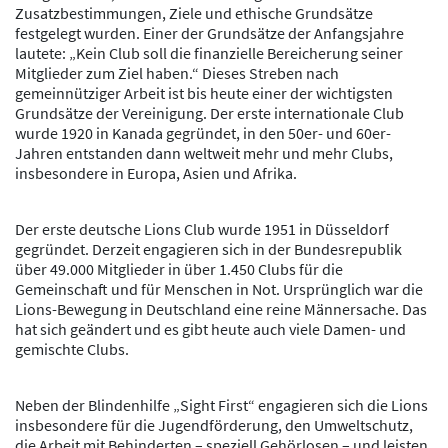
Zusatzbestimmungen, Ziele und ethische Grundsätze
festgelegt wurden. Einer der Grundsätze der Anfangsjahre
lautete: „Kein Club soll die finanzielle Bereicherung seiner
Mitglieder zum Ziel haben.“ Dieses
Streben nach
gemeinnütziger Arbeit
ist bis heute einer der wichtigsten
Grundsätze der Vereinigung. Der erste internationale Club
wurde 1920 in Kanada gegründet, in den 50er- und 60er-
Jahren entstanden dann weltweit mehr und mehr Clubs,
insbesondere in Europa, Asien und Afrika.
Der erste deutsche Lions Club wurde 1951 in Düsseldorf
gegründet.
Derzeit engagieren sich in der Bundesrepublik
über 49.000 Mitglieder in über 1.450 Clubs für die
Gemeinschaft
und für Menschen in Not. Ursprünglich war die
Lions-Bewegung in Deutschland eine reine Männersache. Das
hat sich geändert und es gibt heute auch viele Damen- und
gemischte Clubs.
Neben der
Blindenhilfe „Sight First“
engagieren sich die Lions
insbesondere für die
Jugendförderung
, den
Umweltschutz
,
die
Arbeit mit Behinderten
– speziell Gehörlosen – und leisten